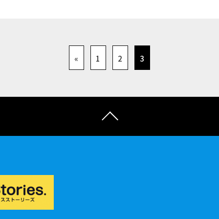
«
1
2
3